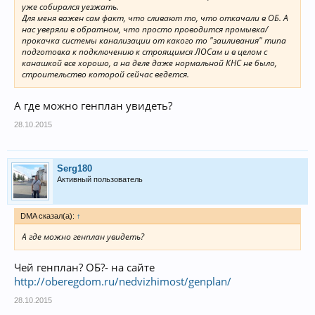
уже собирался уезжать.
Для меня важен сам факт, что сливают то, что откачали в ОБ. А
нас уверяли в обратном, что просто проводится промывка/
прокачка системы канализации от какого то "заиливания" типа
подготовка к подключению к строящимся ЛОСам и в целом с
канашкой все хорошо, а на деле даже нормальной КНС не было,
строительство которой сейчас ведется.
А где можно генплан увидеть?
28.10.2015
Serg180
Активный пользователь
DMA сказал(а):
↑
А где можно генплан увидеть?
Чей генплан? ОБ?- на сайте
http://oberegdom.ru/nedvizhimost/genplan/
28.10.2015