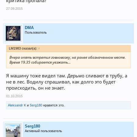
критика пропала?
27.09.2015
DMA
Пользователь
LM1983 сказал(а):
↑
Вчера опять встретил говновозку, на ранее обозначенном месте.
Время 19.35 собирается уезжать...
Я машину тоже видел там. Дерьмо сливают в трубу, а
не в лес. Водилу спрашивал, как долго это будет
происходить, он не знает.
01.10.2015
Aleksandr K
и
Serg180
нравится это.
Serg180
Активный пользователь