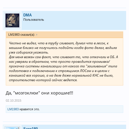
DMA
Пользователь
LM1983 сказал(а):
↑
Честно не видел, что в трубу сливают, думал что в лесок, к
машине близко не получилось подойти когда фото делал, водила
уже собирался уезжать.
Для меня важен сам факт, что сливают то, что откачали в ОБ. А
нас уверяли в обратном, что просто проводится промывка/
прокачка системы канализации от какого то "заиливания" типа
подготовка к подключению к строящимся ЛОСам и в целом с
канашкой все хорошо, а на деле даже нормальной КНС не было,
строительство которой сейчас ведется.
Да, "мозгоклюи" они хорошие!!!
02.10.2015
LM1983
нравится это.
Serg180