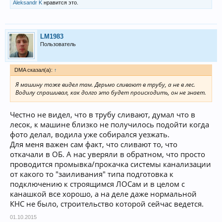
Aleksandr K
нравится это.
LM1983
Пользователь
DMA сказал(а):
↑
Я машину тоже видел там. Дерьмо сливают в трубу, а не в лес.
Водилу спрашивал, как долго это будет происходить, он не знает.
Честно не видел, что в трубу сливают, думал что в
лесок, к машине близко не получилось подойти когда
фото делал, водила уже собирался уезжать.
Для меня важен сам факт, что сливают то, что
откачали в ОБ. А нас уверяли в обратном, что просто
проводится промывка/прокачка системы канализации
от какого то "заиливания" типа подготовка к
подключению к строящимся ЛОСам и в целом с
канашкой все хорошо, а на деле даже нормальной
КНС не было, строительство которой сейчас ведется.
01.10.2015