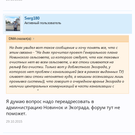
Serg180
Активный пользователь
DMA сказал(а):
↑
На днях увидел вот такое сообщение и хочу понять все, что с
этим связано - "На днях прочитал проект Генерального плана
Новинского сельсовета, из которого следует, что как таковых
очистных нет во всем сельсовете, и все стоки сливаются на
рельеф без очистки. Только вот у доблестного Экограда, у
которого нет проблем с канализацией (все в рамках выданных ТУ)
сливает свои стоки непонятно куда, а машины ассенизации лишь
промывка системы)), что говорит о очередном вранье Экограда о
наличии центральных коммуникаций в части канализации с
самого начала..."
Я думаю вопрос надо переадресовать в
администрацию Новинок и Экограда, форум тут не
поможет.
29.10.2015