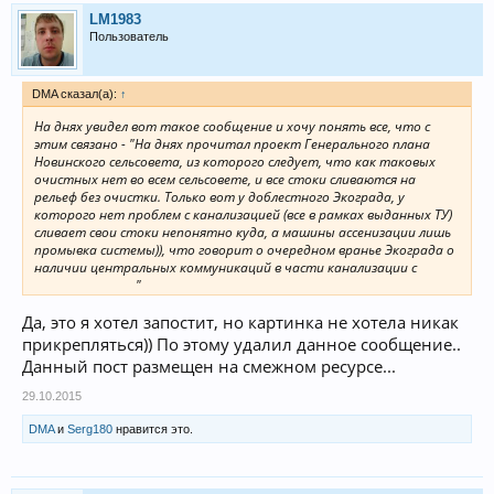
LM1983
Пользователь
DMA сказал(а):
↑
На днях увидел вот такое сообщение и хочу понять все, что с
этим связано - "На днях прочитал проект Генерального плана
Новинского сельсовета, из которого следует, что как таковых
очистных нет во всем сельсовете, и все стоки сливаются на
рельеф без очистки. Только вот у доблестного Экограда, у
которого нет проблем с канализацией (все в рамках выданных ТУ)
сливает свои стоки непонятно куда, а машины ассенизации лишь
промывка системы)), что говорит о очередном вранье Экограда о
наличии центральных коммуникаций в части канализации с
самого начала..."
Да, это я хотел запостит, но картинка не хотела никак
прикрепляться)) По этому удалил данное сообщение..
Данный пост размещен на смежном ресурсе...
29.10.2015
DMA
и
Serg180
нравится это.