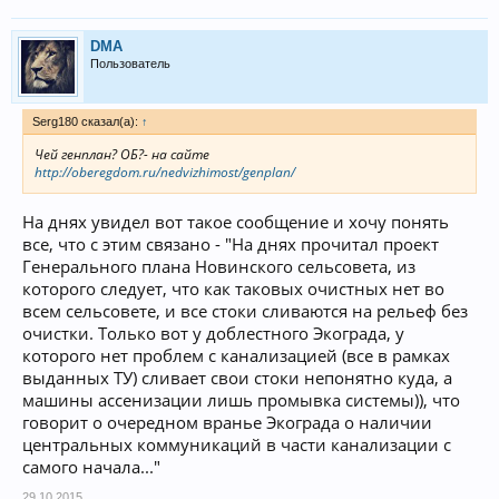
DMA
Пользователь
Serg180 сказал(а):
↑
Чей генплан? ОБ?- на сайте
http://oberegdom.ru/nedvizhimost/genplan/
На днях увидел вот такое сообщение и хочу понять
все, что с этим связано - "На днях прочитал проект
Генерального плана Новинского сельсовета, из
которого следует, что как таковых очистных нет во
всем сельсовете, и все стоки сливаются на рельеф без
очистки. Только вот у доблестного Экограда, у
которого нет проблем с канализацией (все в рамках
выданных ТУ) сливает свои стоки непонятно куда, а
машины ассенизации лишь промывка системы)), что
говорит о очередном вранье Экограда о наличии
центральных коммуникаций в части канализации с
самого начала..."
29.10.2015