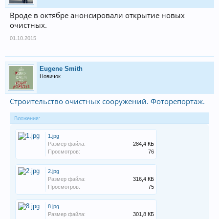
Вроде в октябре анонсировали открытие новых
очистных.
01.10.2015
Eugene Smith
Новичок
Строительство очистных сооружений. Фоторепортаж.
Вложения:
1.jpg
Размер файла:
284,4 КБ
Просмотров:
76
2.jpg
Размер файла:
316,4 КБ
Просмотров:
75
8.jpg
Размер файла:
301,8 КБ