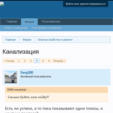
Войти или зарегистрироваться
Главная
Пользователи
Форум
Поиск сообщений
Последние сообщения
Главная
Форум
Благоустройство и ремонт
Инженерные коммуникации
Сантехника, водоснабжение и канализация
Канализация
< Назад
1
2
3
4
5
6
Вперёд >
Serg180
Активный пользователь
DMA сказал(а):
↑
Слышно будет, коль пойду!!!
Есть ли успехи, а то пока показывают одни плюсы, и