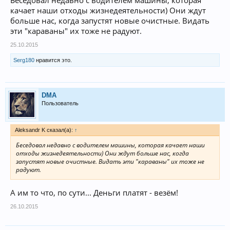
Беседовал недавно с водителем машины, которая
качает наши отходы жизнедеятельности) Они ждут
больше нас, когда запустят новые очистные. Видать
эти "караваны" их тоже не радуют.
25.10.2015
Serg180
нравится это.
DMA
Пользователь
Aleksandr K сказал(а):
↑
Беседовал недавно с водителем машины, которая качает наши
отходы жизнедеятельности) Они ждут больше нас, когда
запустят новые очистные. Видать эти "караваны" их тоже не
радуют.
А им то что, по сути... Деньги платят - везём!
26.10.2015