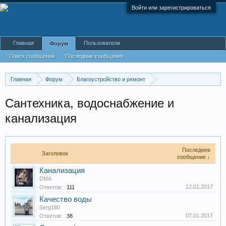
Войти или зарегистрироваться
Главная
Пользователи
Форум
Поиск сообщений
Последние сообщения
Главная
Форум
Благоустройство и ремонт
Инженерные коммуникации
Сантехника, водоснабжение и
канализация
Последнее
Заголовок
сообщение ↓
Канализация
DMA
12.01.2017
Ответов:
111
Качество воды
Serg180
07.01.2017
Ответов:
38