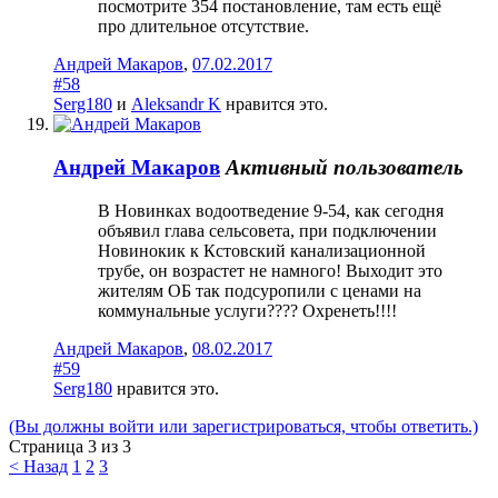
посмотрите 354 постановление, там есть ещё
про длительное отсутствие.
Андрей Макаров
,
07.02.2017
#58
Serg180
и
Aleksandr K
нравится это.
Андрей Макаров
Активный пользователь
В Новинках водоотведение 9-54, как сегодня
объявил глава сельсовета, при подключении
Новинокик к Кстовский канализационной
трубе, он возрастет не намного! Выходит это
жителям ОБ так подсуропили с ценами на
коммунальные услуги???? Охренеть!!!!
Андрей Макаров
,
08.02.2017
#59
Serg180
нравится это.
(Вы должны войти или зарегистрироваться, чтобы ответить.)
Страница 3 из 3
< Назад
1
2
3