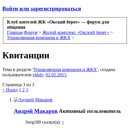
Войти или зарегистрироваться
Клуб жителей ЖК «Окский берег» — форум для
общения
Главная
Форум
>
Жилой комплекс «Окский берег»
>
Управляющая компания и ЖКХ
>
Квитанции
Тема в разделе '
Управляющая компания и ЖКХ
', создана
пользователем
vldslv
,
02.02.2015
.
Страница 3 из 3
< Назад
1
2
3
Андрей Макаров
Активный пользователь
Serg180 сказал(а):
↑