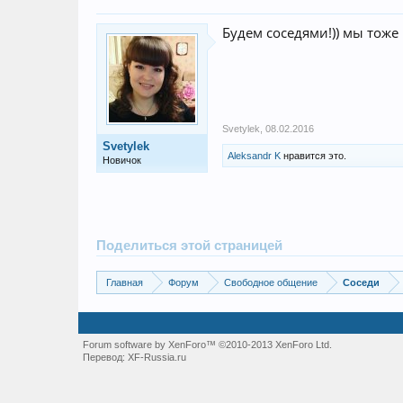
Будем соседями!)) мы тоже
Svetylek
,
08.02.2016
Svetylek
Aleksandr K
нравится это.
Новичок
Поделиться этой страницей
Главная
Форум
Свободное общение
Соседи
Forum software by XenForo™
©2010-2013 XenForo Ltd.
Перевод:
XF-Russia.ru