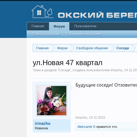
Главная
Пользователи
Форум
Поиск сообщений
Последние сообщения
Главная
Форум
Свободное общение
Соседи
ул.Новая 47 квартал
Тема в разделе '
Соседи
', создана пользователем
irinazhu
,
14.11.2
Будущие соседи! Отзовитес
irinazhu
,
14.11.2015
irinazhu
Aleksandr K
нравится это.
Новичок