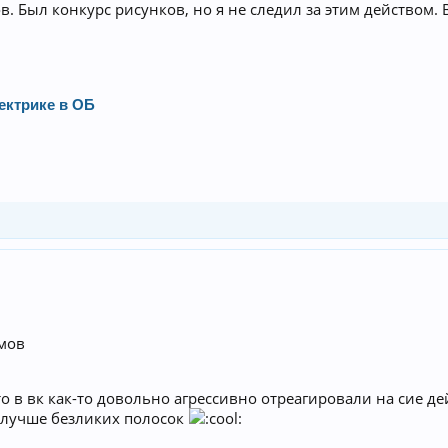
в. Был конкурс рисунков, но я не следил за этим действом.
ектрике в ОБ
омов
то в вк как-то довольно агрессивно отреагировали на сие д
 лучше безликих полосок