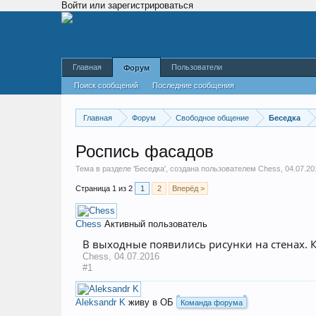
Войти или зарегистрироваться
Главная
Пользователи
Форум
Поиск сообщений
Последние сообщения
Главная
Форум
Свободное общение
Беседка
Роспись фасадов
Тема в разделе '
Беседка
', создана пользователем
Chess
,
04.07.20
Страница 1 из 2
1
2
Вперёд >
Chess
Активный пользователь
В выходные появились рисунки на стенах. К
Chess
,
04.07.2016
#1
Aleksandr K
живу в ОБ
Команда форума