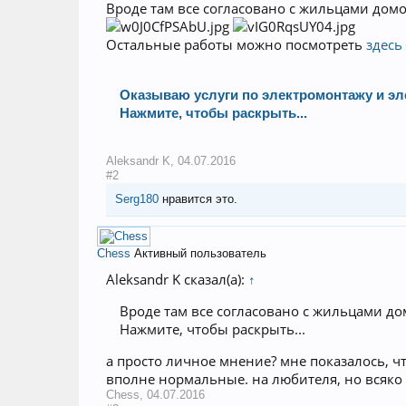
Вроде там все согласовано с жильцами домо
Остальные работы можно посмотреть
здесь
Оказываю услуги по электромонтажу и эл
Нажмите, чтобы раскрыть...
Aleksandr K
,
04.07.2016
#2
Serg180
нравится это.
Chess
Активный пользователь
Aleksandr K сказал(а):
↑
Вроде там все согласовано с жильцами д
Нажмите, чтобы раскрыть...
а просто личное мнение? мне показалось, ч
вполне нормальные. на любителя, но всяко
Chess
,
04.07.2016