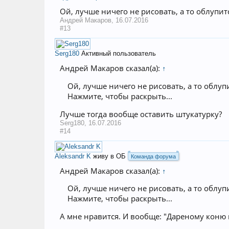
Ой, лучше ничего не рисовать, а то облупитс
Андрей Макаров
,
16.07.2016
#13
Serg180
Активный пользователь
Андрей Макаров сказал(а):
↑
Ой, лучше ничего не рисовать, а то облупи
Нажмите, чтобы раскрыть...
Лучше тогда вообще оставить штукатурку?
Serg180
,
16.07.2016
#14
Aleksandr K
живу в ОБ
Команда форума
Андрей Макаров сказал(а):
↑
Ой, лучше ничего не рисовать, а то облупи
Нажмите, чтобы раскрыть...
А мне нравится. И вообще: "Дареному коню в