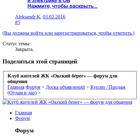
и электрике в ОБ
Нажмите, чтобы раскрыть...
Aleksandr K
,
03.02.2016
#5
(Вы должны войти или зарегистрироваться, чтобы ответить.)
Статус темы:
Закрыта.
Поделиться этой страницей
Клуб жителей ЖК «Окский берег» — форум для
общения
Главная
Форум
>
Доска объявлений
>
Куплю / Продам
(Отдам в дар)
>
Главная
Форум
Форум