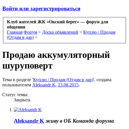
Войти или зарегистрироваться
Клуб жителей ЖК «Окский берег» — форум для
общения
Главная
Форум
>
Доска объявлений
>
Куплю / Продам
(Отдам в дар)
>
Продаю аккумуляторный
шуруповерт
Тема в разделе '
Куплю / Продам (Отдам в дар)
', создана
пользователем
Aleksandr K
,
23.08.2015
.
Статус темы:
Закрыта.
Aleksandr K
живу в ОБ
Команда форума