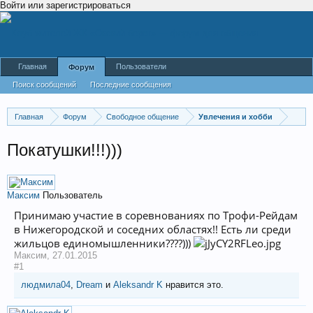
Войти или зарегистрироваться
Главная
Пользователи
Форум
Поиск сообщений
Последние сообщения
Главная
Форум
Свободное общение
Увлечения и хобби
Покатушки!!!)))
Максим
Пользователь
Принимаю участие в соревнованиях по Трофи-Рейдам
в Нижегородской и соседних областях!! Есть ли среди
жильцов единомышленники????)))
Максим
,
27.01.2015
#1
людмила04
,
Dream
и
Aleksandr K
нравится это.