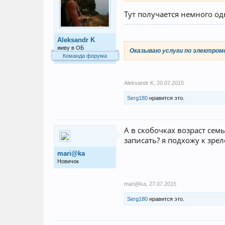
Тут получается немного од
Aleksandr K
живу в ОБ
Оказываю услуги по электром
Команда форума
Aleksandr K
,
20.07.2015
Serg180
нравится это.
А в скобочках возраст сем
записать? я подхожу к зрел
mari@ka
Новичок
mari@ka
,
27.07.2015
Serg180
нравится это.