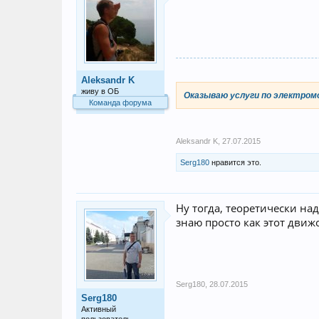
Aleksandr K
живу в ОБ
Оказываю услуги по электром
Команда форума
Aleksandr K
,
27.07.2015
Serg180
нравится это.
Ну тогда, теоретически над
знаю просто как этот движо
Serg180
,
28.07.2015
Serg180
Активный