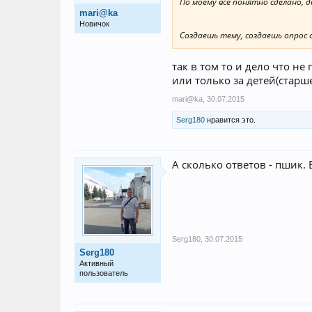
По моему все понятно сделано, 
mari@ka
Новичок
Создаешь тему, создаешь опрос
так в том то и дело что не
или только за детей(старш
mari@ka
,
30.07.2015
Serg180
нравится это.
А сколько ответов - пшик. 
Serg180
,
30.07.2015
Serg180
Активный
пользователь