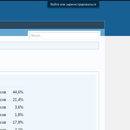
Войти или зарегистрироваться
осов
44,6%
осов
21,4%
осов
3,6%
осов
1,8%
осов
17,9%
осов
7,1%