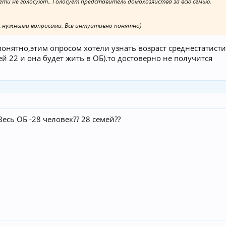
дети не голосуют.. Голосует представитель домохозяйства за всю семью.
 с нужными вопросами. Все интуитивно понятно)
 понятно,этим опросом хотели узнать возраст среднестатисти
ей 22 и она будет жить в ОБ).то достоверно не получится
Весь ОБ -28 человек?? 28 семей??