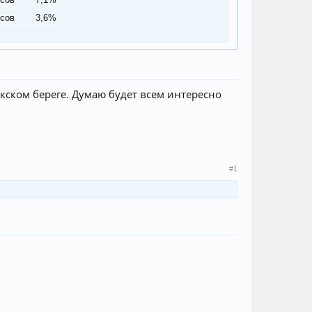
осов
3,6%
 окском береге. Думаю будет всем интересно
#1