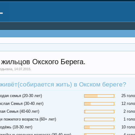
 жильцов Окского Берега.
одьевна
,
14.07.2015
.
 живёт(собирается жить) в Окском береге?
одая семья (20-30 лет)
25 гол
ослая Семья (30-40 лет)
12 гол
ая Семья (40-60 лет)
2 гол
и пожилого возраста (60+ лет)
1 гол
одёжь (18-30 лет)
10 гол
емейные среднего возраста (30-40 лет)
4 гол