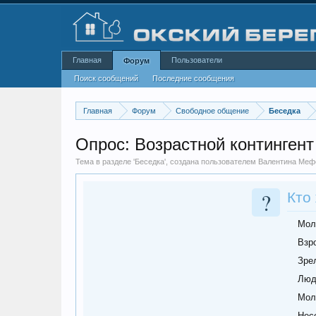
Главная
Пользователи
Форум
Поиск сообщений
Последние сообщения
Главная
Форум
Свободное общение
Беседка
Опрос: Возрастной контингент
Тема в разделе '
Беседка
', создана пользователем
Валентина Меф
?
Кто
Мол
Взр
Зрел
Люд
Мол
Нес