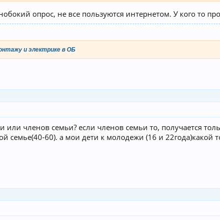
нобокий опрос, не все пользуются интернетом. У кого то про
онтажу и электрике в ОБ
ьи или членов семьи? если членов семьи то, получается тол
ой семье(40-60). а мои дети к молодежи (16 и 22года)какой 