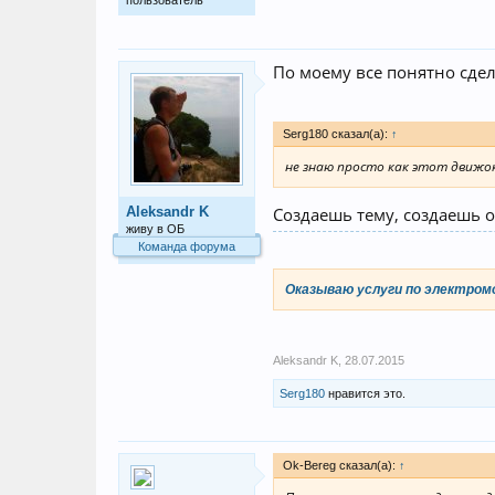
пользователь
По моему все понятно сдел
Serg180 сказал(а):
↑
не знаю просто как этот движ
Aleksandr K
Создаешь тему, создаешь 
живу в ОБ
Команда форума
Оказываю услуги по электром
Aleksandr K
,
28.07.2015
Serg180
нравится это.
Ok-Bereg сказал(а):
↑