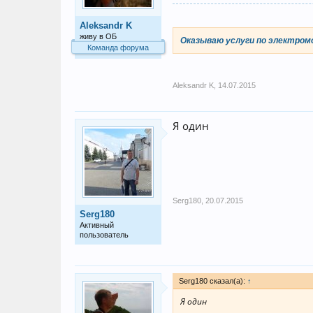
Aleksandr K
живу в ОБ
Оказываю услуги по электром
Команда форума
Aleksandr K
,
14.07.2015
Я один
Serg180
,
20.07.2015
Serg180
Активный
пользователь
Serg180 сказал(а):
↑
Я один