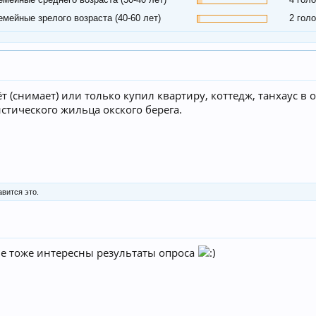
емейные зрелого возраста (40-60 лет)
2 гол
ёт (снимает) или только купил квартиру, коттедж, танхаус в
истического жильца окского берега.
вится это.
е тоже интересны результаты опроса