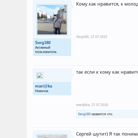
Кому как нравится, к моло
Serg180
,
27.07.2015
Serg180
Активный
пользователь
так если к кому как нравит
mari@ka
Новичок
mari@ka
,
27.07.2015
Serg180
нравится это.
Сергей шутит) Я так поним