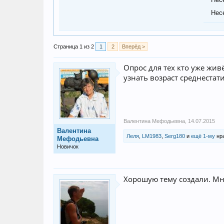
Нес
Страница 1 из 2
1
2
Вперёд >
Опрос для тех кто уже жив
узнать возраст среднестат
Валентина Мефодьевна
,
14.07.2015
Валентина
Леля
,
LM1983
,
Serg180
и
ещё 1-му
нра
Мефодьевна
Новичок
Хорошую тему создали. Мн