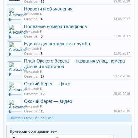
13.01.2020
Ответов:
39
Новости и объявления
Aleksandr K
13.06.2017
Ответов:
43
Полезные номера телефонов
Aleksandr K
21.01.2017
Ответов:
6
Единая диспетчерская служба
Aleksandr K
11.01.2017
Ответов:
8
План Окского берега — названия улиц, номера
домов и кварталов
Aleksandr K
23.12.2016
Ответов:
17
Окский берег — фото
Aleksandr K
25.01.2016
Ответов:
125
Окский берег — видео
Aleksandr K
10.09.2015
Ответов:
13
Показаны темы с 1 по 9 из 9
Критерий сортировки тем: