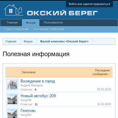
Войти или зарегистрироваться
Главная
Пользователи
Форум
Поиск сообщений
Последние сообщения
Главная
Форум
Жилой комплекс «Окский берег»
Полезная информация
Последнее
Заголовок
сообщение ↓
Вхождение в город
Андрей Макаров
29.02.2020
Ответов:
6
Новый автобус 209
Serg180
11.02.2020
Ответов:
11
Генплан
Serg180